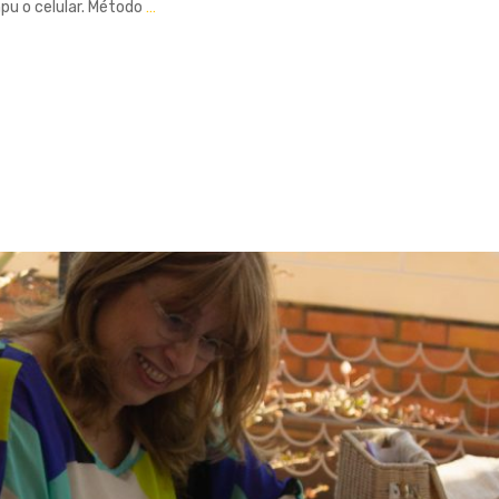
pu o celular. Método
…